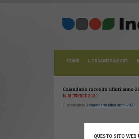
HOME
L’ORGANIZZAZIONE
Calendario raccolta rifiuti anno 2
14 DICEMBRE 2020
E’ scaricabile il
calendario rifiuti anno 2021
QUESTO SITO WEB U