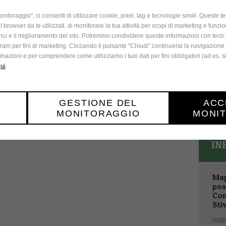
nitoraggio", ci consenti di utilizzare cookie, pixel, tag e tecnologie simili. Queste 
3
 il browser da te utilizzati, di monitorare la tua attività per scopi di marketing e funz
ci e il miglioramento del sito. Potremmo condividere queste informazioni con terzi:
10
am per fini di marketing. Cliccando il pulsante "Chiudi" continuerai la navigazione
17
formazioni e per comprendere come utilizziamo i tuoi dati per fini obbligatori (ad es. s
qui
24
31
GESTIONE DEL
ACC
« Di
MONITORAGGIO
MONI
IN
Map
pos
Com
Sti
leggi