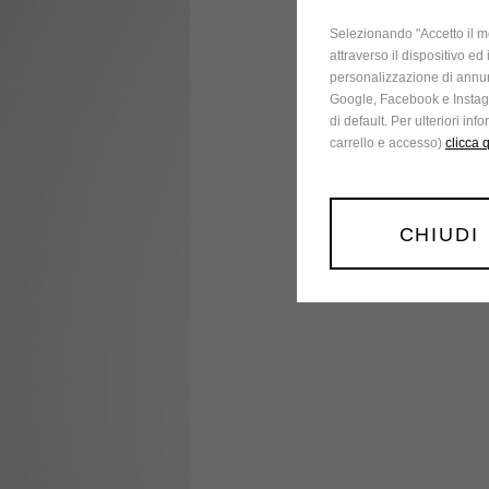
Selezionando "Accetto il mo
attraverso il dispositivo ed
personalizzazione di annun
Google, Facebook e Instagr
di default. Per ulteriori in
carrello e accesso)
clicca 
CHIUDI