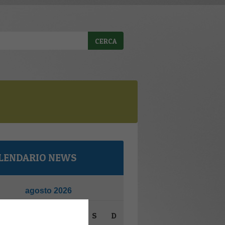
LENDARIO NEWS
agosto 2026
M
M
G
V
S
D