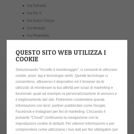
Via Palladio
Via Pio X
Via Dalla Chiesa
Via Medole
Via Pirandello
Via Desenzani
QUESTO SITO WEB UTILIZZA I
Via Leopardi
COOKIE
Via Sinigalia
Via Porta Lago
Selezionando "Accetto il monitoraggio", ci consenti di utilizzare
Piazzale Olimpo
cookie, pixel, tag e tecnologie simili. Queste tecnologie ci
Via Valle Scura
consentono, attraverso il dispositivo ed il browser da te
utilizzati, di monitorare la tua attività per scopi di marketing e
Via delle Teodore
funzionali, quali ad esempio la personalizzazione di annunci e
Via Casotto
il miglioramento del sito. Potremmo condividere queste
Via S.Viletto
informazioni con terzi: partner pubblicitari come Google,
Via Santa Maria della Costa
Facebook e Instagram per fini di marketing. Cliccando il
pulsante "Chiudi" continuerai la navigazione con le
Astore
impostazioni cookie di default. Per ulteriori informazioni e per
Via Dottorina
comprendere come utilizziamo i tuoi dati per fini obbligatori (ad
Via Paiassi