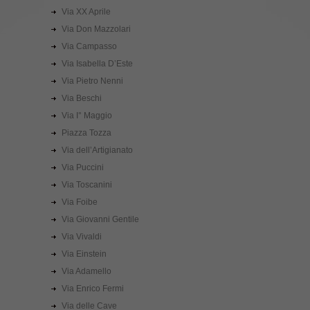
Via XX Aprile
Via Don Mazzolari
Via Campasso
Via Isabella D’Este
Via Pietro Nenni
Via Beschi
Via I° Maggio
Piazza Tozza
Via dell’Artigianato
Via Puccini
Via Toscanini
Via Foibe
Via Giovanni Gentile
Via Vivaldi
Via Einstein
Via Adamello
Via Enrico Fermi
Via delle Cave