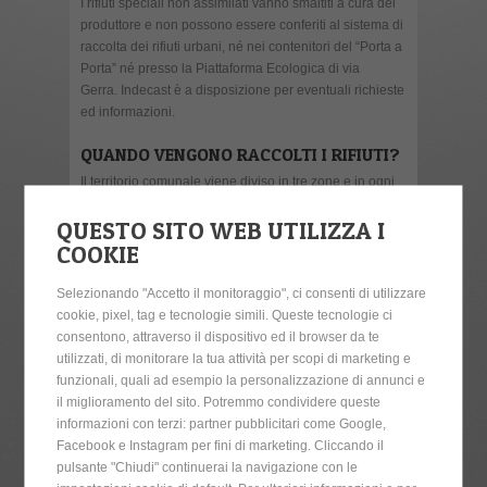
I rifiuti speciali non assimilati vanno smaltiti a cura del
produttore e non possono essere conferiti al sistema di
raccolta dei rifiuti urbani, né nei contenitori del “Porta a
Porta” né presso la Piattaforma Ecologica di via
Gerra. Indecast è a disposizione per eventuali richieste
ed informazioni.
QUANDO VENGONO RACCOLTI I RIFIUTI?
Il territorio comunale viene diviso in tre zone e in ogni
zona la raccolta porta a porta si effettua in due giorni
QUESTO SITO WEB UTILIZZA I
settimanali come di seguito indicato. Esigenze
particolari andranno valutate con i nostri
COOKIE
uffici.
Attenzione
: per realtà particolari quali ristoranti,
case di riposo, ecc. la frequenza di raccolta potrà
Selezionando "Accetto il monitoraggio", ci consenti di utilizzare
essere aumentata in accordo con i nostri uffici, in
cookie, pixel, tag e tecnologie simili. Queste tecnologie ci
funzione della produzione specifica di rifiuto.
consentono, attraverso il dispositivo ed il browser da te
utilizzati, di monitorare la tua attività per scopi di marketing e
COME E DOVE VANNO DEPOSITATI I
funzionali, quali ad esempio la personalizzazione di annunci e
RIFIUTI?
il miglioramento del sito. Potremmo condividere queste
I rifiuti vanno posti all’interno dei contenitori ed esposti
informazioni con terzi: partner pubblicitari come Google,
lungo la via pubblica in prossimità della propria sede,
Facebook e Instagram per fini di marketing. Cliccando il
in un luogo ben visibile agli addetti la raccolta. Se la
pulsante "Chiudi" continuerai la navigazione con le