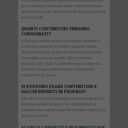
I rifiuti vanno esposti la sera prima del giorno previsto
per la raccolta e comunque dopo l’orario di chiusura
dell’esercizio e non oltre le ore 5.00 del giorno previsto
per la raccolta.
QUANTI CONTENITORI VENGONO
CONSEGNATI?
A ciascuna utenza saranno consegnati contenitori e
sacchi da essa richiesti tramite l’apposito modulo
(disponibile anche on-line sul sito www.indecast.it) e
concordati con la ns. società. Oltre la fornitura
standard, tutti i rifiuti, in particolare quelli voluminosi,
dovranno essere conferiti presso la Piattaforma
ecologica in via Gerra.
SI POSSONO USARE CONTENITORI E
SACCHI REPERITI IN PROPRIO?
Alle utenze che ne necessitano verrà consegnata una
fornitura standard di sacchi. Un volta terminati, si
potranno usare sacchi acquistati in proprio della stessa
tipologia e colore.
SCARICA L’OPUSCOLO IN FORMATO PDF