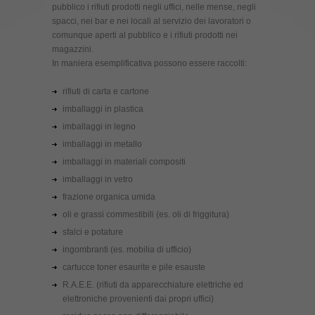
pubblico i rifiuti prodotti negli uffici, nelle mense, negli
spacci, nei bar e nei locali al servizio dei lavoratori o
comunque aperti al pubblico e i rifiuti prodotti nei
magazzini.
In maniera esemplificativa possono essere raccolti:
rifiuti di carta e cartone
imballaggi in plastica
imballaggi in legno
imballaggi in metallo
imballaggi in materiali compositi
imballaggi in vetro
frazione organica umida
oli e grassi commestibili (es. oli di friggitura)
sfalci e potature
ingombranti (es. mobilia di ufficio)
cartucce toner esaurite e pile esauste
R.A.E.E. (rifiuti da apparecchiature elettriche ed
elettroniche provenienti dai propri uffici)