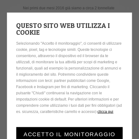
Nei primi due mesi 2016 già siamo a circa 2 tonnellate
recuperate, quasi 1000 oggetti di cui una quindicina di
mobili.
QUESTO SITO WEB UTILIZZA I
COOKIE
A giugno verrà aperto il banco di scambio in via
Ordanino a Castiglione delle Stiviere e i cittadini
Selezionando "Accetto il monitoraggio", ci consenti di utilizzare
potranno scambiare oggetti o acquisirli tramite i punti
cookie, pixel, tag e tecnologie simili. Queste tecnologie ci
che possono raccogliere con i loro conferimento
consentono, attraverso il dispositivo ed il browser da te
all’Isola.
utilizzati, di monitorare la tua attività per scopi di marketing e
funzionali, quali ad esempio la personalizzazione di annunci e
il miglioramento del sito. Potremmo condividere queste
informazioni con terzi: partner pubblicitari come Google,
CALENDARIO NEWS
Facebook e Instagram per fini di marketing. Cliccando il
pulsante "Chiudi" continuerai la navigazione con le
impostazioni cookie di default. Per ulteriori informazioni e per
comprendere come utilizziamo i tuoi dati per fini obbligatori (ad
agosto 2026
es. sicurezza, caratteristiche carrello e accesso)
clicca qui
L
M
M
G
V
S
D
1
2
ACCETTO IL MONITORAGGIO